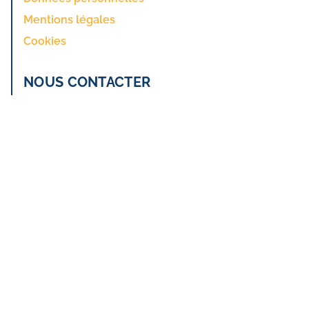
Mentions légales
Cookies
NOUS CONTACTER
Formulaire de contact
Réclamation et médiation
Alerte Ethique
NOS COORDONNÉES
9 rue Jean Mermoz, 75008 Paris
+33 1 53 65 73 30
cofiloisirs@cofiloisirs.com